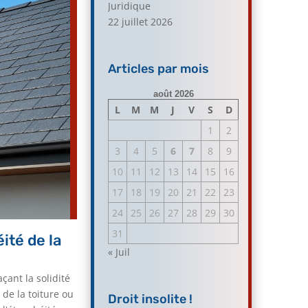
Juridique
22 juillet 2026
Articles par mois
août 2026
L
M
M
J
V
S
D
1
2
3
4
5
6
7
8
9
10
11
12
13
14
15
16
17
18
19
20
21
22
23
24
25
26
27
28
29
30
31
ité de la
« Juil
ant la solidité
de la toiture ou
Droit insolite !