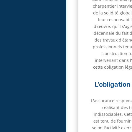
charpentier intervie
de la solidité globa
leur responsabil
d'œuvre, qu'il s'ag
décennale du fait d
des travaux d'étan
professionnels tenu
construction t
intervenant dans l
cette obligation lé
L'obligation
L'assurance responsa
réalisant des 
indissociables. Cet
est tenu de fournir
selon l'activité exe