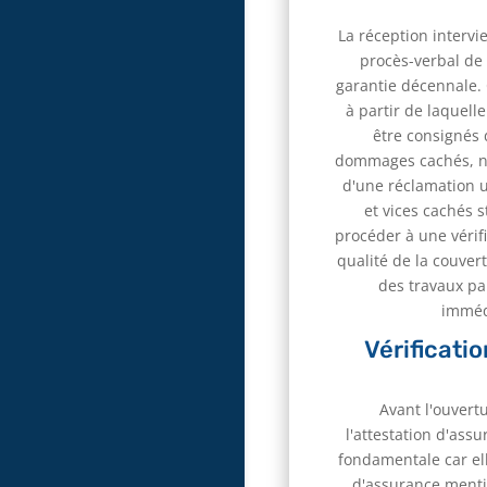
La réception intervi
procès-verbal de 
garantie décennale. 
à partir de laquell
être consignés 
dommages cachés, non
d'une réclamation u
et vices cachés s
procéder à une vérif
qualité de la couvert
des travaux par
immédi
Vérificati
Avant l'ouvert
l'attestation d'ass
fondamentale car ell
d'assurance mention