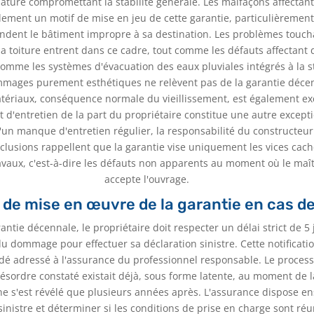
sature compromettant la stabilité générale. Les malfaçons affectant
lement un motif de mise en jeu de cette garantie, particulièrement
rendent le bâtiment impropre à sa destination. Les problèmes touch
la toiture entrent dans ce cadre, tout comme les défauts affectant
comme les systèmes d'évacuation des eaux pluviales intégrés à la s
mmages purement esthétiques ne relèvent pas de la garantie décen
tériaux, conséquence normale du vieillissement, est également ex
 d'entretien de la part du propriétaire constitue une autre exceptio
d'un manque d'entretien régulier, la responsabilité du constructeur
lusions rappellent que la garantie vise uniquement les vices caché
avaux, c'est-à-dire les défauts non apparents au moment où le maî
accepte l'ouvrage.
 de mise en œuvre de la garantie en cas de
antie décennale, le propriétaire doit respecter un délai strict de 5 
u dommage pour effectuer sa déclaration sinistre. Cette notificatio
é adressé à l'assurance du professionnel responsable. Le process
sordre constaté existait déjà, sous forme latente, au moment de l
ne s'est révélé que plusieurs années après. L'assurance dispose en
sinistre et déterminer si les conditions de prise en charge sont réu