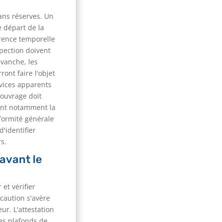
sans réserves. Un
e départ de la
érence temporelle
spection doivent
evanche, les
ont faire l'objet
 vices apparents
'ouvrage doit
nant notamment la
nformité générale
'identifier
s.
avant le
et vérifier
écaution s'avère
ur. L'attestation
les plafonds de