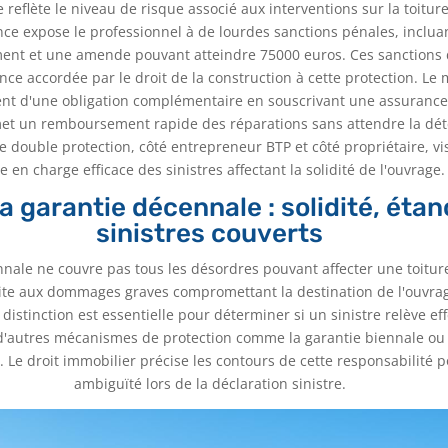
e reflète le niveau de risque associé aux interventions sur la toitur
nce expose le professionnel à de lourdes sanctions pénales, inclua
nt et une amende pouvant atteindre 75000 euros. Ces sanctions 
nce accordée par le droit de la construction à cette protection. Le
nt d'une obligation complémentaire en souscrivant une assuran
et un remboursement rapide des réparations sans attendre la dé
te double protection, côté entrepreneur BTP et côté propriétaire, vi
e en charge efficace des sinistres affectant la solidité de l'ouvrage.
a garantie décennale : solidité, étan
sinistres couverts
nnale ne couvre pas tous les désordres pouvant affecter une toitu
mite aux dommages graves compromettant la destination de l'ouvrag
e distinction est essentielle pour déterminer si un sinistre relève e
 d'autres mécanismes de protection comme la garantie biennale ou 
 Le droit immobilier précise les contours de cette responsabilité p
ambiguïté lors de la déclaration sinistre.