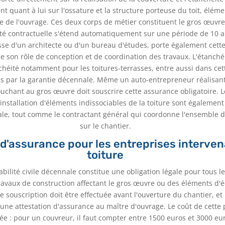
nt quant à lui sur l'ossature et la structure porteuse du toit, éléme
le de l'ouvrage. Ces deux corps de métier constituent le gros œuvre 
ité contractuelle s'étend automatiquement sur une période de 10 a
isse d'un architecte ou d'un bureau d'études, porte également cett
e son rôle de conception et de coordination des travaux. L'étanchéi
chéité notamment pour les toitures-terrasses, entre aussi dans cet
s par la garantie décennale. Même un auto-entrepreneur réalisant
ouchant au gros œuvre doit souscrire cette assurance obligatoire. 
'installation d'éléments indissociables de la toiture sont égalemen
gale, tout comme le contractant général qui coordonne l'ensemble 
sur le chantier.
 d'assurance pour les entreprises interven
toiture
bilité civile décennale constitue une obligation légale pour tous l
travaux de construction affectant le gros œuvre ou des éléments d
te souscription doit être effectuée avant l'ouverture du chantier, et
 une attestation d'assurance au maître d'ouvrage. Le coût de cette 
rcée : pour un couvreur, il faut compter entre 1500 euros et 3000 eu