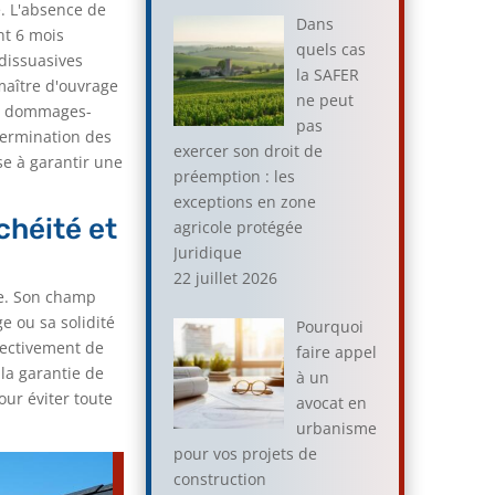
e. L'absence de
Dans
nt 6 mois
quels cas
dissuasives
la SAFER
 maître d'ouvrage
ne peut
ce dommages-
pas
termination des
exercer son droit de
se à garantir une
préemption : les
exceptions en zone
chéité et
agricole protégée
Juridique
22 juillet 2026
re. Son champ
e ou sa solidité
Pourquoi
ffectivement de
faire appel
la garantie de
à un
our éviter toute
avocat en
urbanisme
pour vos projets de
construction