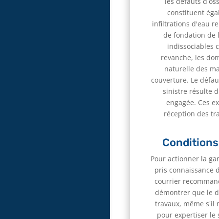
les défauts d'os
constituent éga
infiltrations d'eau 
de fondation de 
indissociables 
revanche, les do
naturelle des ma
couverture. Le défaut
sinistre résulte 
engagée. Ces exc
réception des tr
Conditions
Pour actionner la gar
pris connaissance d
courrier recommand
démontrer que le dé
travaux, même s'il 
pour expertiser le 