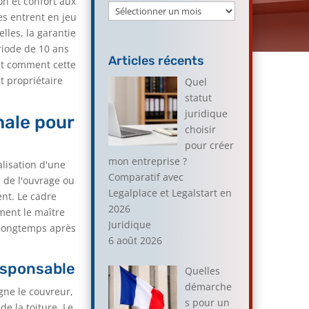
on et confort aux
Archives
es entrent en jeu
lles, la garantie
riode de 10 ans
Articles récents
et comment cette
t propriétaire
Quel
statut
juridique
nale pour
choisir
pour créer
mon entreprise ?
lisation d'une
Comparatif avec
é de l'ouvrage ou
Legalplace et Legalstart en
nt. Le cadre
2026
ment le maître
Juridique
 longtemps après
6 août 2026
responsable
Quelles
démarche
gne le couvreur,
s pour un
de la toiture. Le