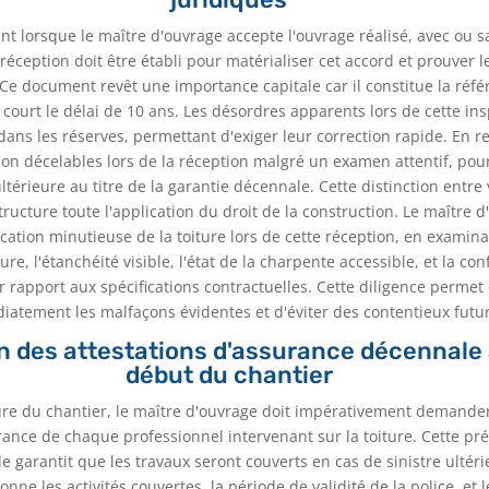
ent lorsque le maître d'ouvrage accepte l'ouvrage réalisé, avec ou 
réception doit être établi pour matérialiser cet accord et prouver l
Ce document revêt une importance capitale car il constitue la réf
e court le délai de 10 ans. Les désordres apparents lors de cette in
dans les réserves, permettant d'exiger leur correction rapide. En r
 décelables lors de la réception malgré un examen attentif, pourr
ltérieure au titre de la garantie décennale. Cette distinction entre
tructure toute l'application du droit de la construction. Le maître d
ication minutieuse de la toiture lors de cette réception, en exami
ure, l'étanchéité visible, l'état de la charpente accessible, et la co
 rapport aux spécifications contractuelles. Cette diligence permet d
atement les malfaçons évidentes et d'éviter des contentieux futur
on des attestations d'assurance décennale 
début du chantier
ure du chantier, le maître d'ouvrage doit impérativement demander 
urance de chaque professionnel intervenant sur la toiture. Cette pr
e garantit que les travaux seront couverts en cas de sinistre ultérie
ne les activités couvertes, la période de validité de la police, et 