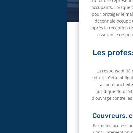
La toiture représent
occupants. Lorsque d
pour protéger le maî
décennale occupe u
après la réception 
assurance respons
Les profes
La responsabilité
toiture. Cette obliga
à son étanchéité
juridique du droit
d'ouvrage contre le
Couvreurs, c
Parmi les professio
dont l'intervention 