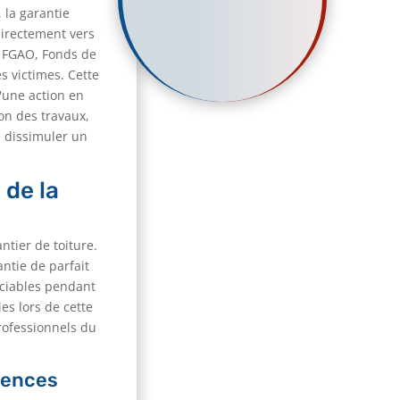
, la garantie
directement vers
le FGAO, Fonds de
s victimes. Cette
'une action en
on des travaux,
e dissimuler un
 de la
tier de toiture.
antie de parfait
ociables pendant
es lors de cette
professionnels du
uences