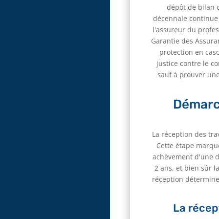
dépôt de bilan o
décennale continue 
l'assureur du profes
Garantie des Assuran
protection en casc
justice contre le c
sauf à prouver une
Démarch
La réception des tr
Cette étape marque 
achèvement d'une du
2 ans, et bien sûr 
réception déterminen
La récep