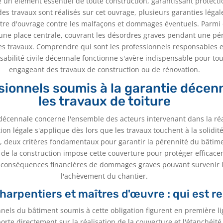
e un élément essentiel de toute construction, garantissant protecti
es travaux sont réalisés sur cet ouvrage, plusieurs garanties légal
tre d'ouvrage contre les malfaçons et dommages éventuels. Parmi e
ne place centrale, couvrant les désordres graves pendant une pé
des travaux. Comprendre qui sont les professionnels responsables 
abilité civile décennale fonctionne s'avère indispensable pour tou
engageant des travaux de construction ou de rénovation.
sionnels soumis à la garantie décen
les travaux de toiture
 décennale concerne l'ensemble des acteurs intervenant dans la réa
tion légale s'applique dès lors que les travaux touchent à la solidit
, deux critères fondamentaux pour garantir la pérennité du bâtime
 de la construction impose cette couverture pour protéger efficace
s conséquences financières de dommages graves pouvant survenir
l'achèvement du chantier.
harpentiers et maîtres d'œuvre : qui est 
nnels du bâtiment soumis à cette obligation figurent en première li
porte directement sur la réalisation de la couverture et l'étanchéité 