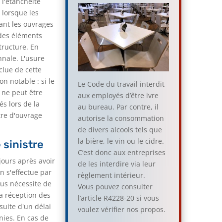
 l'étanchéité
 lorsque les
ant les ouvrages
 des éléments
tructure. En
nale. L'usure
clue de cette
n notable : si le
Le Code du travail interdit
 ne peut être
aux employés d’être ivre
s lors de la
au bureau. Par contre, il
tre d'ouvrage
autorise la consommation
de divers alcools tels que
la bière, le vin ou le cidre.
 sinistre
C’est donc aux entreprises
jours après avoir
de les interdire via leur
n s'effectue par
règlement intérieur.
us nécessite de
Vous pouvez consulter
a réception des
l’article R4228-20 si vous
suite d'un délai
voulez vérifier nos propos.
nies. En cas de