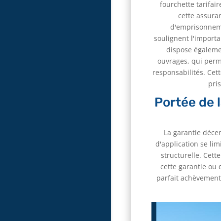
fourchette tarifair
cette assura
d'emprisonneme
soulignent l'importa
dispose égaleme
ouvrages, qui perm
responsabilités. Cet
pris
Portée de l
La garantie déce
d'application se li
structurelle. Cett
cette garantie ou
parfait achèvement.