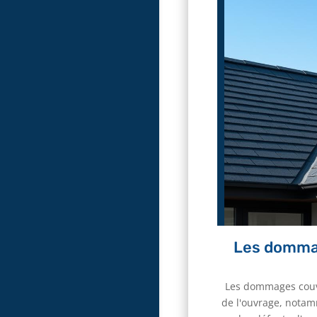
Les dommag
Les dommages couve
de l'ouvrage, notamm