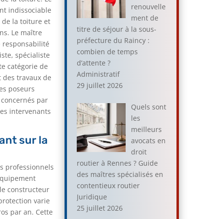
renouvelle
nt indissociable
ment de
de la toiture et
titre de séjour à la sous-
ns. Le maître
préfecture du Raincy :
e responsabilité
combien de temps
ste, spécialiste
d’attente ?
te catégorie de
Administratif
 des travaux de
29 juillet 2026
Les poseurs
t concernés par
Quels sont
des intervenants
les
meilleurs
ant sur la
avocats en
droit
routier à Rennes ? Guide
es professionnels
des maîtres spécialisés en
'équipement
contentieux routier
 le constructeur
Juridique
protection varie
25 juillet 2026
ros par an. Cette