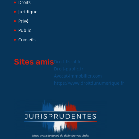
Droits
Juridique
Privé
Public
Conseils
Sites amis
Droit-fiscal.fr
Droit-public.fr
Avocat-immobilier.com
https://www.droitdunumerique.fr