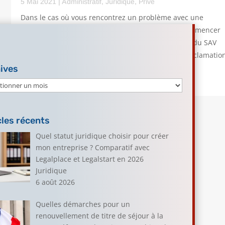
5 Mai 2021
|
Administratif
,
Juridique
,
Privé
Dans le cas où vous rencontrez un problème avec une
entreprise ou une administration, vous pouvez commencer
par porter réclamation auprès du service client ou du SAV
de la société en question. Mais que faire si votre réclamatio
n'aboutit pas, si vous n'obtenez pas de...
ives
lire plus
ves
cles récents
Quel statut juridique choisir pour créer
mon entreprise ? Comparatif avec
Legalplace et Legalstart en 2026
Juridique
6 août 2026
Quelles démarches pour un
renouvellement de titre de séjour à la