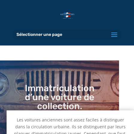
Sélectionner une page
Immatriculation
d’une voiture de
collection.
6 Juin 2022
|
Administratif
,
Public
Les voitures anciennes sont assez faciles à distinguer
dans la circulation urbaine. Ils se distinguent par leurs
plaques d’immatriculation jaunes. Cependant, que faut-