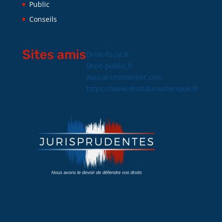
Public
Conseils
Sites amis
Droit-fiscal.fr
Droit-public.fr
Avocat-immobilier.com
https://www.droitdunumerique.fr