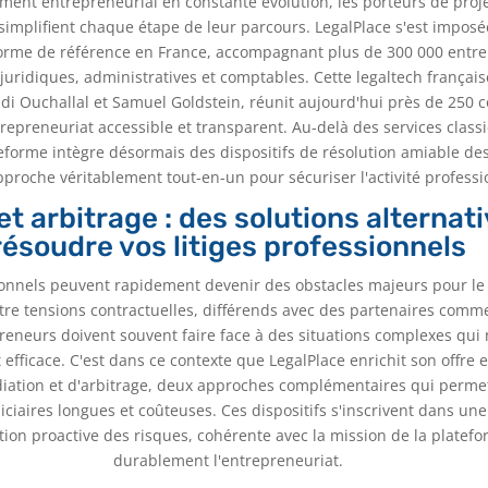
ent entrepreneurial en constante évolution, les porteurs de proj
 simplifient chaque étape de leur parcours. LegalPlace s'est impos
rme de référence en France, accompagnant plus de 300 000 entr
uridiques, administratives et comptables. Cette legaltech français
di Ouchallal et Samuel Goldstein, réunit aujourd'hui près de 250 c
trepreneuriat accessible et transparent. Au-delà des services class
teforme intègre désormais des dispositifs de résolution amiable des 
pproche véritablement tout-en-un pour sécuriser l'activité professi
et arbitrage : des solutions alternat
résoudre vos litiges professionnels
sionnels peuvent rapidement devenir des obstacles majeurs pour 
tre tensions contractuelles, différends avec des partenaires comme
preneurs doivent souvent faire face à des situations complexes qui
 efficace. C'est dans ce contexte que LegalPlace enrichit son offre 
tion et d'arbitrage, deux approches complémentaires qui permett
ciaires longues et coûteuses. Ces dispositifs s'inscrivent dans une
tion proactive des risques, cohérente avec la mission de la platefo
durablement l'entrepreneuriat.