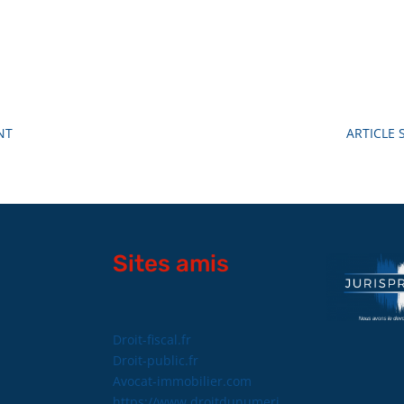
NT
ARTICLE 
Sites amis
Droit-fiscal.fr
Droit-public.fr
Avocat-immobilier.com
https://www.droitdunumeri