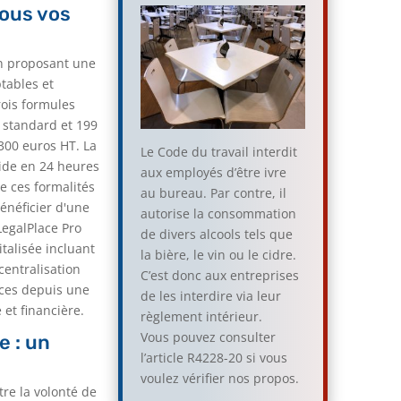
tous vos
 en proposant une
tables et
rois formules
e standard et 199
 300 euros HT. La
Le Code du travail interdit
pide en 24 heures
aux employés d’être ivre
e ces formalités
au bureau. Par contre, il
énéficier d'une
autorise la consommation
LegalPlace Pro
de divers alcools tels que
talisée incluant
la bière, le vin ou le cidre.
 centralisation
C’est donc aux entreprises
ices depuis une
de les interdire via leur
 et financière.
règlement intérieur.
Vous pouvez consulter
e : un
l’article R4228-20 si vous
voulez vérifier nos propos.
tre la volonté de