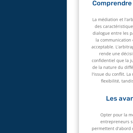
Comprendre l
La médiation et l'ar
des caractéristiques
dialogue entre les p
la communication 
acceptable. L'arbitra
rende une décisi
confidentiel que la 
de la nature du diff
l'issue du conflit. L
flexibilité, tan
Les avan
Opter pour la mé
entrepreneurs so
permettent d'abord d