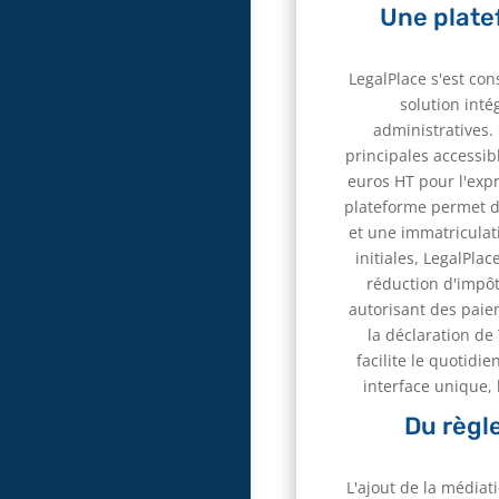
Une plate
LegalPlace s'est con
solution int
administratives.
principales accessib
euros HT pour l'expr
plateforme permet de
et une immatriculat
initiales, LegalPla
réduction d'impôt
autorisant des paie
la déclaration de 
facilite le quotid
interface unique, 
Du règle
L'ajout de la médiati