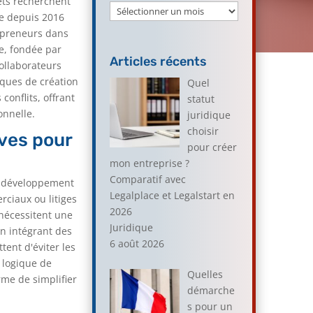
ets recherchent
Archives
ée depuis 2016
epreneurs dans
e, fondée par
Articles récents
ollaborateurs
iques de création
Quel
conflits, offrant
statut
onnelle.
juridique
choisir
ives pour
pour créer
mon entreprise ?
Comparatif avec
le développement
Legalplace et Legalstart en
rciaux ou litiges
2026
 nécessitent une
Juridique
en intégrant des
6 août 2026
ent d'éviter les
 logique de
Quelles
rme de simplifier
démarche
s pour un