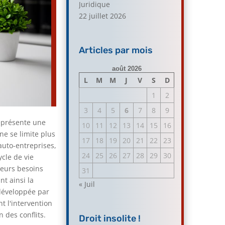
Juridique
22 juillet 2026
Articles par mois
août 2026
L
M
M
J
V
S
D
1
2
3
4
5
6
7
8
9
représente une
10
11
12
13
14
15
16
ne se limite plus
17
18
19
20
21
22
23
auto-entreprises,
24
25
26
27
28
29
30
cle de vie
leurs besoins
31
nt ainsi la
« Juil
 développée par
t l'intervention
 des conflits.
Droit insolite !