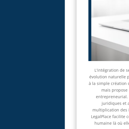
L'intégration de 
évolution naturelle p
à la simple création
mais propose 
entrepreneurial. 
juridiques et 
multiplication des
LegalPlace facilite 
humaine là où ell