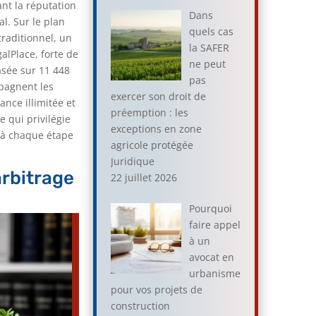
nt la réputation
Dans
l. Sur le plan
quels cas
traditionnel, un
la SAFER
alPlace, forte de
ne peut
asée sur 11 448
pas
pagnent les
exercer son droit de
nce illimitée et
préemption : les
 qui privilégie
exceptions en zone
e à chaque étape
agricole protégée
Juridique
arbitrage
22 juillet 2026
Pourquoi
faire appel
à un
avocat en
urbanisme
pour vos projets de
construction