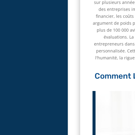
sur plusieurs années
des entreprises im
financier, les coût
argument de poids po
plus de 100 000 av
évaluations. La
entrepreneurs dans l
personnalisée. Cett
l'humanité, la rigu
Comment Le