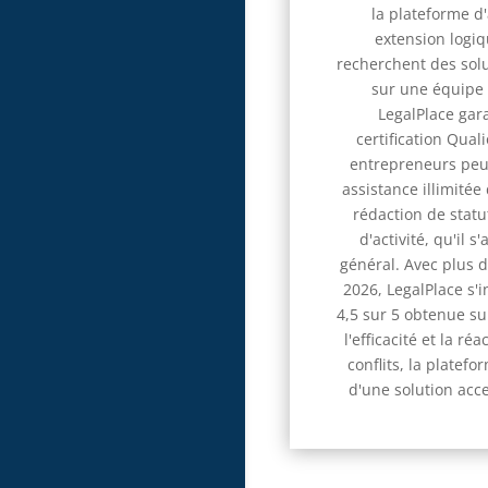
la plateforme d
extension logiq
recherchent des solu
sur une équipe 
LegalPlace gara
certification Qua
entrepreneurs peuv
assistance illimitée
rédaction de statu
d'activité, qu'il
général. Avec plus d
2026, LegalPlace s'
4,5 sur 5 obtenue sur
l'efficacité et la r
conflits, la platef
d'une solution acce