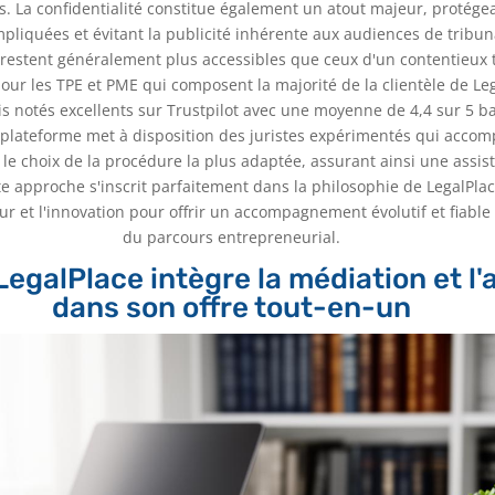
. La confidentialité constitue également un atout majeur, protégea
pliquées et évitant la publicité inhérente aux audiences de tribuna
s restent généralement plus accessibles que ceux d'un contentieux 
ur les TPE et PME qui composent la majorité de la clientèle de Leg
is notés excellents sur Trustpilot avec une moyenne de 4,4 sur 5 b
 plateforme met à disposition des juristes expérimentés qui accom
e choix de la procédure la plus adaptée, assurant ainsi une assista
e approche s'inscrit parfaitement dans la philosophie de LegalPlace
eur et l'innovation pour offrir un accompagnement évolutif et fiabl
du parcours entrepreneurial.
galPlace intègre la médiation et l'
dans son offre tout-en-un