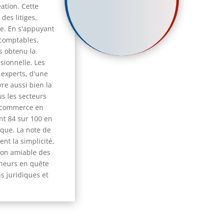
ation. Cette
des litiges,
e. En s'appuyant
-comptables,
s obtenu la
sionnelle. Les
 experts, d'une
vre aussi bien la
us les secteurs
de commerce en
nt 84 sur 100 en
ique. La note de
nt la simplicité,
tion amiable des
eneurs en quête
ns juridiques et