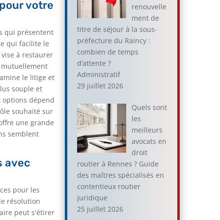
 pour votre
renouvelle
ment de
titre de séjour à la sous-
ts qui présentent
préfecture du Raincy :
 qui facilite le
combien de temps
 vise à restaurer
d’attente ?
d mutuellement
Administratif
mine le litige et
29 juillet 2026
lus souple et
ux options dépend
Quels sont
rôle souhaité sur
les
 offre une grande
meilleurs
ions semblent
avocats en
droit
s avec
routier à Rennes ? Guide
des maîtres spécialisés en
contentieux routier
ces pour les
Juridique
e résolution
25 juillet 2026
ire peut s'étirer