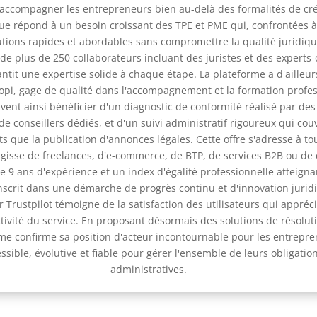
'accompagner les entrepreneurs bien au-delà des formalités de cré
ue répond à un besoin croissant des TPE et PME qui, confrontées à 
tions rapides et abordables sans compromettre la qualité juridiqu
de plus de 250 collaborateurs incluant des juristes et des experts
ntit une expertise solide à chaque étape. La plateforme a d'ailleur
liopi, gage de qualité dans l'accompagnement et la formation profes
ent ainsi bénéficier d'un diagnostic de conformité réalisé par des
 de conseillers dédiés, et d'un suivi administratif rigoureux qui cou
ts que la publication d'annonces légales. Cette offre s'adresse à to
 s'agisse de freelances, d'e-commerce, de BTP, de services B2B ou 
e 9 ans d'expérience et un index d'égalité professionnelle atteigna
inscrit dans une démarche de progrès continu et d'innovation jurid
 Trustpilot témoigne de la satisfaction des utilisateurs qui apprécie
éactivité du service. En proposant désormais des solutions de résolu
orme confirme sa position d'acteur incontournable pour les entrepr
ssible, évolutive et fiable pour gérer l'ensemble de leurs obligatio
administratives.