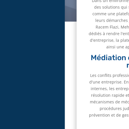
Dans un environnem
des solutions qui
comme une platefo
leurs démarches j
Racem Flazi, Meh
dédiés à rendre l'en
d'entreprise, la pla
ainsi une a
Médiation 
Les conflits profes
d'une entreprise. En
internes, les entre
résolution rapide et
mécanismes de média
procédures judi
prévention et de ges