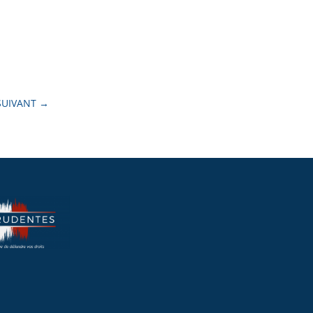
SUIVANT
→