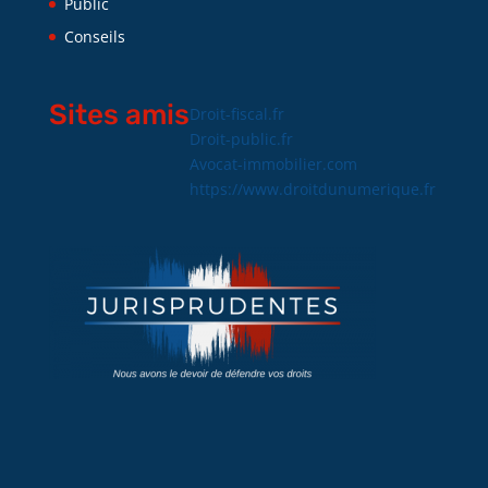
Public
Conseils
Sites amis
Droit-fiscal.fr
Droit-public.fr
Avocat-immobilier.com
https://www.droitdunumerique.fr