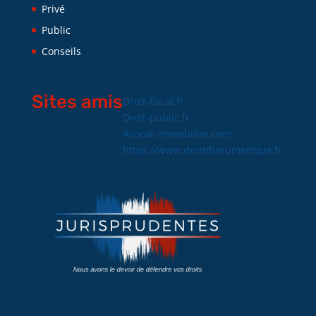
Privé
Public
Conseils
Sites amis
Droit-fiscal.fr
Droit-public.fr
Avocat-immobilier.com
https://www.droitdunumerique.fr