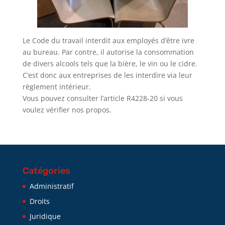
Le Code du travail interdit aux employés d’être ivre
au bureau. Par contre, il autorise la consommation
de divers alcools tels que la bière, le vin ou le cidre.
C’est donc aux entreprises de les interdire via leur
règlement intérieur.
Vous pouvez consulter l’article R4228-20 si vous
voulez vérifier nos propos.
Catégories
Administratif
Droits
Juridique