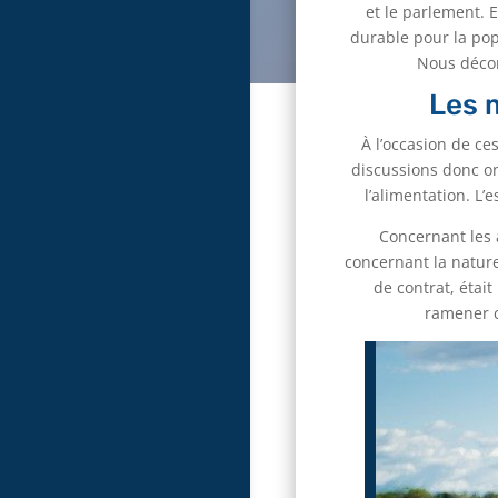
et le parlement. 
durable pour la popu
Nous décort
Les 
À l’occasion de ces
discussions donc on
l’alimentation. L’
Concernant les 
concernant la nature
de contrat, était
ramener c