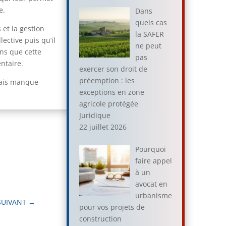
e.
Dans
quels cas
 et la gestion
la SAFER
lective puis qu’il
ne peut
ons que cette
pas
entaire.
exercer son droit de
préemption : les
 mais manque
exceptions en zone
agricole protégée
Juridique
22 juillet 2026
Pourquoi
faire appel
à un
avocat en
urbanisme
SUIVANT
→
pour vos projets de
construction