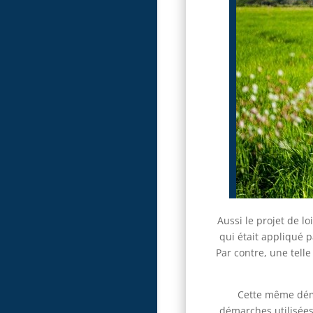
Aussi le projet de l
qui était appliqué p
Par contre, une telle
Cette même déma
démarches utilisées