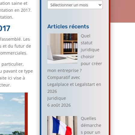
ation saine et
Archives
ntation en 2017.
tation.
Articles récents
017
Quel
l’assemblé. Les
statut
s et du futur de
juridique
 commerciales.
choisir
pour créer
particulier,
mon entreprise ?
Au pavant ce type
Comparatif avec
te ici vise à
Legalplace et Legalstart en
cteur.
2026
Juridique
6 août 2026
Quelles
démarche
s pour un