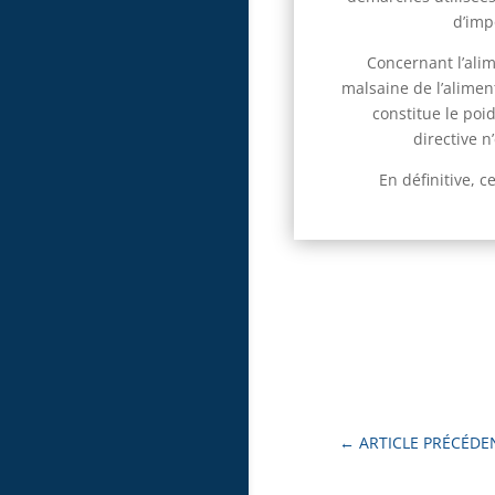
d’imp
Concernant l’alim
malsaine de l’aliment
constitue le poi
directive n
En définitive, 
←
ARTICLE PRÉCÉDE