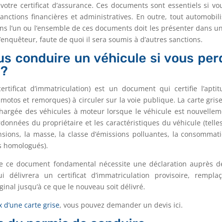
 votre certificat d’assurance. Ces documents sont essentiels si v
sanctions financières et administratives. En outre, tout automobili
sans l’un ou l’ensemble de ces documents doit les présenter dans un
’enquêteur, faute de quoi il sera soumis à d’autres sanctions.
s conduire un véhicule si vous per
 ?
ertificat d’immatriculation) est un document qui certifie l’apti
motos et remorques) à circuler sur la voie publique. La carte grise
 chargée des véhicules à moteur lorsque le véhicule est nouvelle
ordonnées du propriétaire et les caractéristiques du véhicule (tell
nsions, la masse, la classe d’émissions polluantes, la consommat
s homologués).
de ce document fondamental nécessite une déclaration auprès d
i délivrera un certificat d’immatriculation provisoire, remplaça
ginal jusqu’à ce que le nouveau soit délivré.
x d’une carte grise
, vous pouvez demander un devis ici.