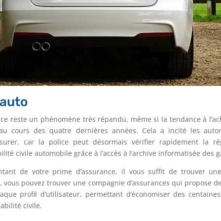
 auto
nce reste un phénomène très répandu, même si la tendance à l’ach
u cours des quatre dernières années. Cela a incité les autom
ssurer, car la police peut désormais vérifier rapidement la ré
ité civile automobile grâce à l’accès à l’archive informatisée des g
tant de votre prime d’assurance, il vous suffit de trouver u
, vous pouvez trouver une compagnie d’assurances qui propose des
que profil d’utilisateur, permettant d’économiser des centaine
bilité civile.