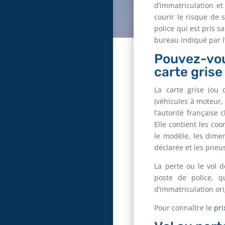
d’immatriculation et
courir le risque de 
police qui est pris 
bureau indiqué par l
Pouvez-vou
carte grise
La carte grise (ou c
(véhicules à moteur, 
l’autorité française
Elle contient les co
le modèle, les dime
déclarée et les pneu
La perte ou le vol 
poste de police, qu
d’immatriculation ori
Pour connaître le
pri