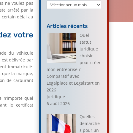
ous ne voulez pas
Archives
ste arrêté par la
 certain délai au
Articles récents
dez votre
Quel
statut
juridique
tude du véhicule
choisir
 est délivrée par
pour créer
ment immatriculé.
mon entreprise ?
es que la marque,
Comparatif avec
ion de carburant
Legalplace et Legalstart en
2026
Juridique
e n’importe quel
6 août 2026
nt le certificat
Quelles
démarche
s pour un