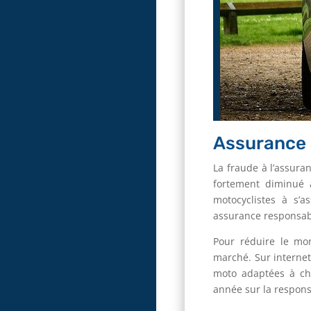
Assurance
La fraude à l’assura
fortement diminué a
motocyclistes à s’a
assurance responsabil
Pour réduire le mon
marché. Sur internet
moto adaptées à cha
année sur la responsa