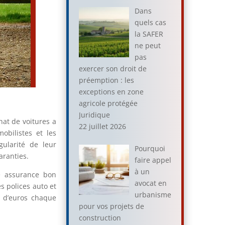
Dans
quels cas
la SAFER
ne peut
pas
exercer son droit de
préemption : les
exceptions en zone
agricole protégée
Juridique
at de voitures a
22 juillet 2026
obilistes et les
gularité de leur
Pourquoi
aranties.
faire appel
à un
ne assurance bon
avocat en
 polices auto et
urbanisme
s d’euros chaque
pour vos projets de
construction