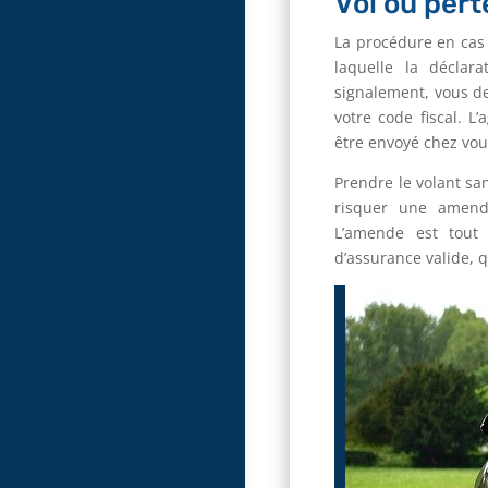
Vol ou pert
La procédure en cas d
laquelle la déclara
signalement, vous de
votre code fiscal. 
être envoyé chez vou
Prendre le volant sa
risquer une amende
L’amende est tout
d’assurance valide, 