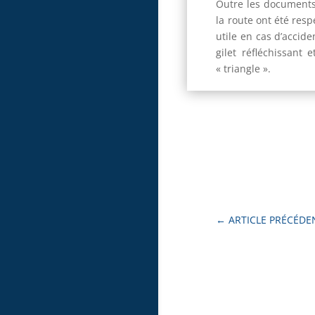
Outre les documents 
la route ont été resp
utile en cas d’accid
gilet réfléchissan
« triangle ».
←
ARTICLE PRÉCÉDE